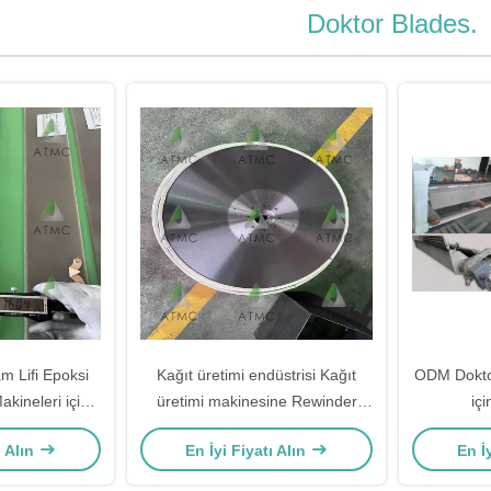
Doktor Blades.
 Lifi Epoksi
Kağıt üretimi endüstrisi Kağıt
ODM Dokto
Makineleri için
üretimi makinesine Rewinder
iç
lades
Knife
ı Alın
En İyi Fiyatı Alın
En İ