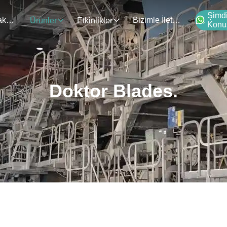
Şimd
Bizim Hakkımızda
Bizimle İletişim
Ürünler
Etkinlikler
Konu
Doktor Blades.