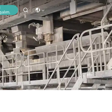
i
şalım.