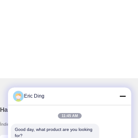
Eric Ding
Haber Bültenimiz
11:45 AM
İndirimler ve daha fazlası için bültenimize abone olun.
Good day, what product are you looking 
for?