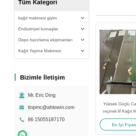
Tüm Kategori
kağıt makinesi giyim
Endüstriyel kumaşlar
Depo hazırlama ekipmanları
Kağıt Yapma Makinesi
Bizimle İletişim
Mr. Eric Ding
Yüksek Güçlü Cam
tinpmc@ahtowin.com
reçineli lif Kağıt 
Doktor B
86 15055187170
En İyi Fiyat