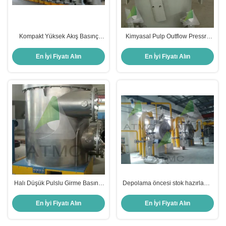
Kompakt Yüksek Akış Basınç
Kimyasal Pulp Outflow Pressre
Ekranı Yüksek Güvenilirlik Depo
Screen OEM Kimyasal Pulp Stock
Hazırlama Ekipmanı
Hazırlama Ekipmanı
En İyi Fiyatı Alın
En İyi Fiyatı Alın
Halı Düşük Pulslu Girme Basıncı
Depolama öncesi stok hazırlama
Ekranı ODM stok hazırlama
ekipmanları uzun kullanımlı turbo
ekipmanları
ayırıcı
En İyi Fiyatı Alın
En İyi Fiyatı Alın