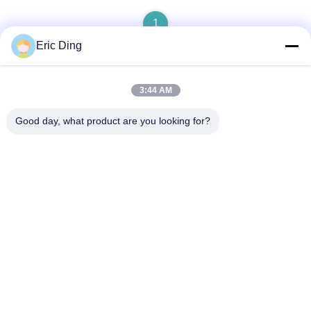
1
Eric Ding
3:44 AM
Hızlı iletişim
Good day, what product are you looking for?
Adres
B-109, hayır.38Yinhu North Road, ETDZ, Wuhu, Anhui, Çin
Tel
86--15055187170
E-posta
tinpmc@ahtowin.com