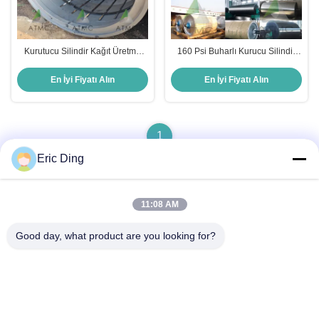
Kurutucu Silindir Kağıt Üretme
160 Psi Buharlı Kurucu Silindir
Makinesi Parçaları
Silindir Kurucu Makine
En İyi Fiyatı Alın
En İyi Fiyatı Alın
1
Eric Ding
11:08 AM
Hızlı iletişim
Good day, what product are you looking for?
Adres
B-109, hayır.38Yinhu North Road, ETDZ, Wuhu, Anhui, Çin
Tel