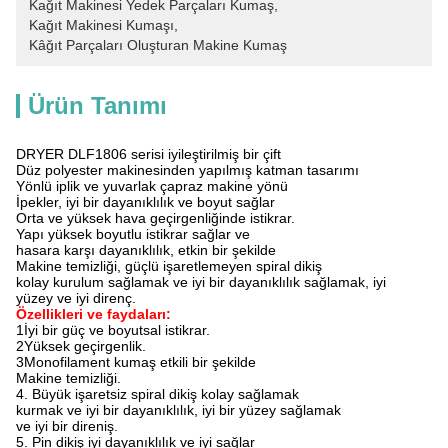
Kağıt Makinesi Yedek Parçaları Kumaş
, 
Kağıt Makinesi Kumaşı
, 
Kâğıt Parçaları Oluşturan Makine Kumaş
Ürün Tanımı
DRYER DLF1806 serisi iyileştirilmiş bir çift
Düz polyester makinesinden yapılmış katman tasarımı
Yönlü iplik ve yuvarlak çapraz makine yönü
İpekler, iyi bir dayanıklılık ve boyut sağlar
Orta ve yüksek hava geçirgenliğinde istikrar.
Yapı yüksek boyutlu istikrar sağlar ve
hasara karşı dayanıklılık, etkin bir şekilde
Makine temizliği, güçlü işaretlemeyen spiral dikiş
kolay kurulum sağlamak ve iyi bir dayanıklılık sağlamak, iyi
yüzey ve iyi direnç.
Özellikleri ve faydaları:
1İyi bir güç ve boyutsal istikrar.
2Yüksek geçirgenlik.
3Monofilament kumaş etkili bir şekilde
Makine temizliği.
4. Büyük işaretsiz spiral dikiş kolay sağlamak
kurmak ve iyi bir dayanıklılık, iyi bir yüzey sağlamak
ve iyi bir direniş.
5. Pin dikiş iyi dayanıklılık ve iyi sağlar