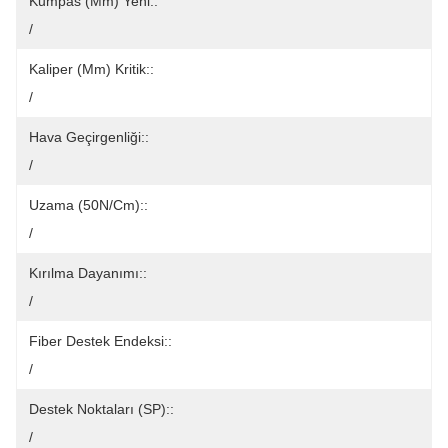
Kumpas (mm) Yeni::
/
Kaliper (mm) Kritik::
/
Hava Geçirgenliği::
/
Uzama (50N/cm)::
/
Kırılma Dayanımı::
/
Fiber Destek Endeksi::
/
Destek Noktaları (SP)::
/