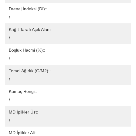
Drenaj İndeksi (DI)::
/
Kağıt Tarafı Açık Alanı::
/
Boşluk Hacmi (%)::
/
Temel Ağırlık (g/m2)::
/
Kumaş Rengi::
/
MD İplikler Üst:
/
MD İplikler Alt: