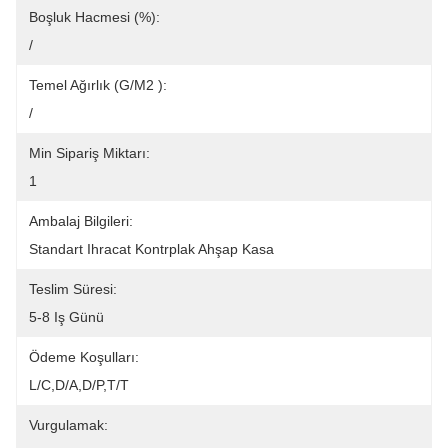
Boşluk Hacmesi (%):
/
Temel Ağırlık (g/m2 ):
/
Min Sipariş Miktarı:
1
Ambalaj Bilgileri:
Standart Ihracat Kontrplak Ahşap Kasa
Teslim Süresi:
5-8 Iş Günü
Ödeme Koşulları:
L/C,D/A,D/P,T/T
Vurgulamak: