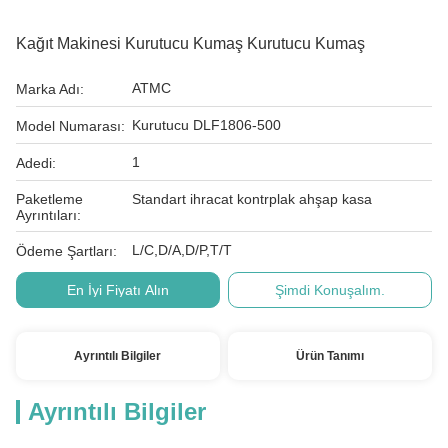
Kağıt Makinesi Kurutucu Kumaş Kurutucu Kumaş
ATMC
Marka Adı:
Kurutucu DLF1806-500
Model Numarası:
1
Adedi:
Paketleme
Standart ihracat kontrplak ahşap kasa
Ayrıntıları:
L/C,D/A,D/P,T/T
Ödeme Şartları:
En İyi Fiyatı Alın
Şimdi Konuşalım.
Ayrıntılı Bilgiler
Ürün Tanımı
Ayrıntılı Bilgiler