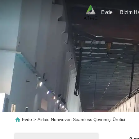
Evde
Evde
>
Airlaid Nonwoven Seamless Çevrimiçi Üretici