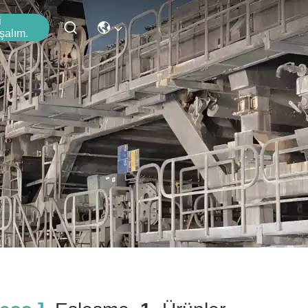
i
şalım.