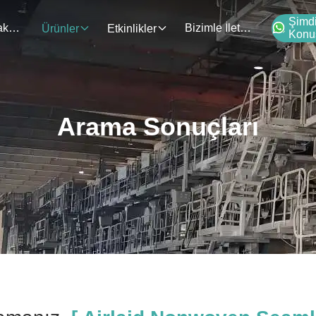
Şimd
Bizim Hakkımızda
Bizimle İletişim
Ürünler
Etkinlikler
Konu
Arama Sonuçları