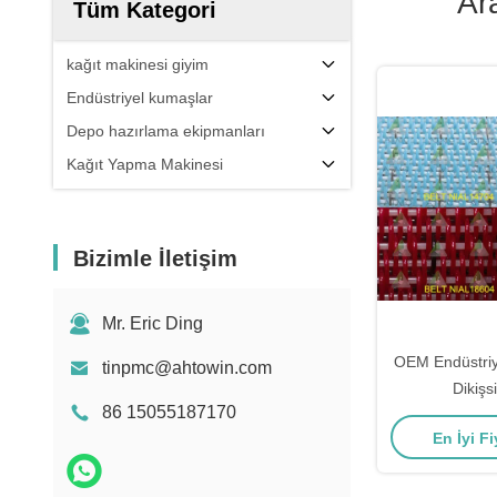
Ar
Tüm Kategori
kağıt makinesi giyim
Endüstriyel kumaşlar
Depo hazırlama ekipmanları
Kağıt Yapma Makinesi
Bizimle İletişim
Mr. Eric Ding
OEM Endüstriye
tinpmc@ahtowin.com
Dikiş
86 15055187170
En İyi Fi