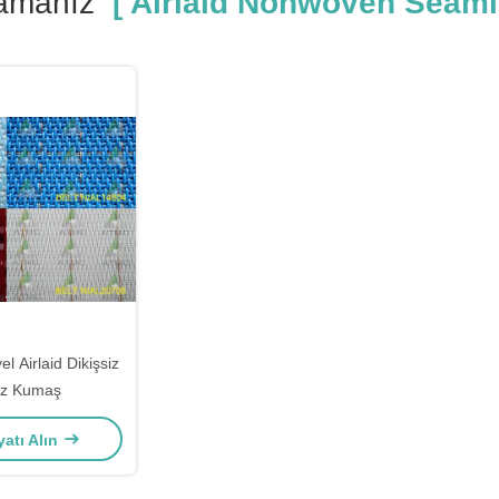
amanız
[ Airlaid Nonwoven Seaml
l Airlaid Dikişsiz
siz Kumaş
yatı Alın