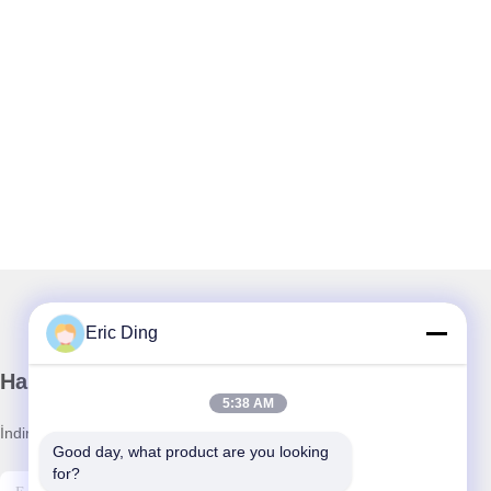
Eric Ding
Haber Bültenimiz
5:38 AM
İndirimler ve daha fazlası için bültenimize abone olun.
Good day, what product are you looking 
for?